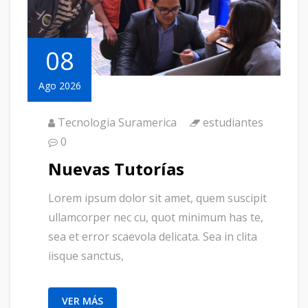
08
Ago 2026
Tecnologia Suramerica
estudiantes
0
Nuevas Tutorías
Lorem ipsum dolor sit amet, quem suscipit
ullamcorper nec cu, quot minimum has te,
sea et error scaevola delicata. Sea in clita
iisque sanctus,
VER MÁS