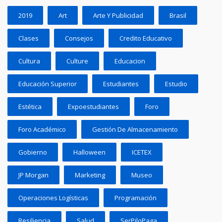
2019
Art
Arte Y Publicidad
Brasil
Clases
Consejos
Credito Educativo
Cultura
Culture
Educacion
Educación Superior
Estudiantes
Estudio
Estética
Expoestudiantes
Foro
Foro Académico
Gestión De Almacenamiento
Gobierno
Halloween
ICETEX
JP Morgan
Marketing
Museo
Operaciones Logísticas
Programación
Resiliencia
Salud
SerPiloPaga