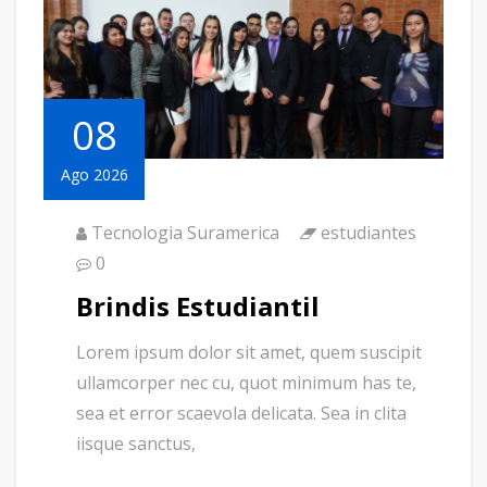
08
Ago 2026
Tecnologia Suramerica
estudiantes
0
Brindis Estudiantil
Lorem ipsum dolor sit amet, quem suscipit
ullamcorper nec cu, quot minimum has te,
sea et error scaevola delicata. Sea in clita
iisque sanctus,