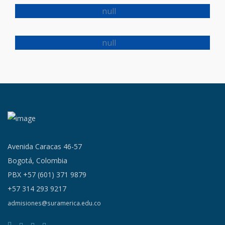
MANTENIMIENTO ELECTROMECANICO
PROCESOS DE HIGIENE Y SEGURIDAD EN EL
TRABAJO
PROCESOS DE TRANSMISION DE ENERGIA
ELECTRICA
Avenida Caracas 46-57
Bogotá, Colombia
PBX +57 (601) 371 9879
+57 314 293 9217
admisiones@suramerica.edu.co