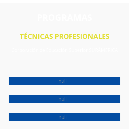
PROGRAMAS
TÉCNICAS PROFESIONALES
Corporación de Educación Superior SURÁMERICA
PROCESOS DE PRODUCCIÓN DE PETRÓLEO
Y GAS
INSTRUMENTACION INDUSTRIAL