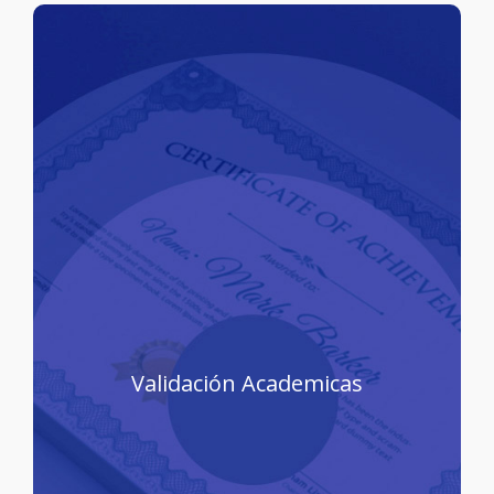
Procedimiento
Validación Academicas