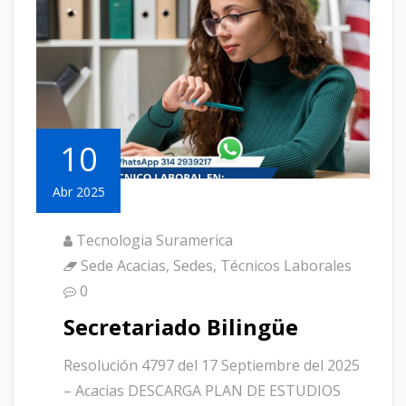
10
Abr 2025
Tecnologia Suramerica
Sede Acacias
,
Sedes
,
Técnicos Laborales
0
Secretariado Bilingüe
Resolución 4797 del 17 Septiembre del 2025
– Acacias DESCARGA PLAN DE ESTUDIOS