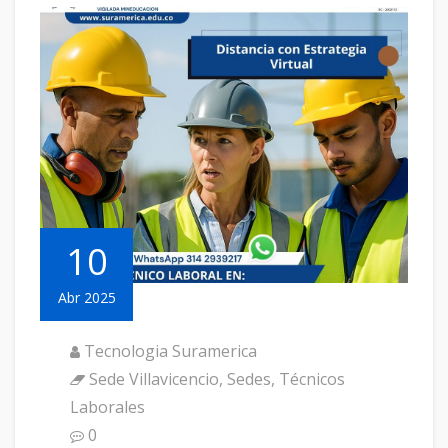
10
Abr 2025
Tecnologia Suramerica
Sede Villavicencio
,
Sedes
,
Técnicos
Laborales
0