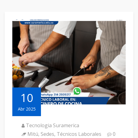
10
Abr 2025
Tecnologia Suramerica
Mitú
,
Sedes
,
Técnicos Laborales
0