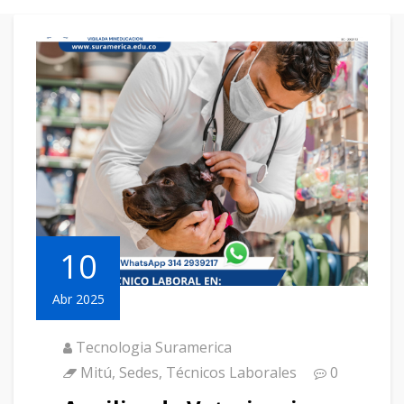
10
Abr 2025
Tecnologia Suramerica
Mitú
,
Sedes
,
Técnicos Laborales
0