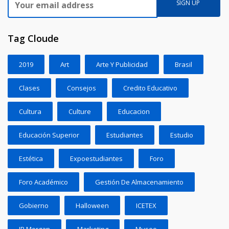
Tag Cloude
2019
Art
Arte Y Publicidad
Brasil
Clases
Consejos
Credito Educativo
Cultura
Culture
Educacion
Educación Superior
Estudiantes
Estudio
Estética
Expoestudiantes
Foro
Foro Académico
Gestión De Almacenamiento
Gobierno
Halloween
ICETEX
JP Morgan
Marketing
Museo