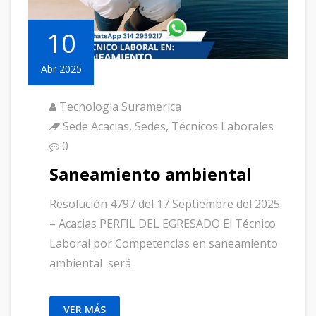
10
Abr 2025
Tecnologia Suramerica
Sede Acacias
,
Sedes
,
Técnicos Laborales
0
Saneamiento ambiental
Resolución 4797 del 17 Septiembre del 2025
– Acacias PERFIL DEL EGRESADO El Técnico
Laboral por Competencias en saneamiento
ambiental será
VER MÁS