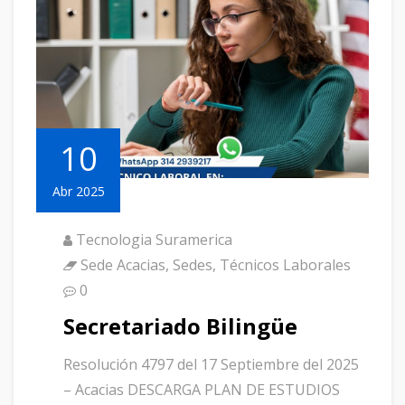
10
Abr 2025
Tecnologia Suramerica
Sede Acacias
,
Sedes
,
Técnicos Laborales
0
Secretariado Bilingüe
Resolución 4797 del 17 Septiembre del 2025
– Acacias DESCARGA PLAN DE ESTUDIOS