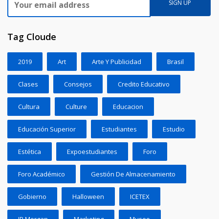
Tag Cloude
2019
Art
Arte Y Publicidad
Brasil
Clases
Consejos
Credito Educativo
Cultura
Culture
Educacion
Educación Superior
Estudiantes
Estudio
Estética
Expoestudiantes
Foro
Foro Académico
Gestión De Almacenamiento
Gobierno
Halloween
ICETEX
JP Morgan
Marketing
Museo