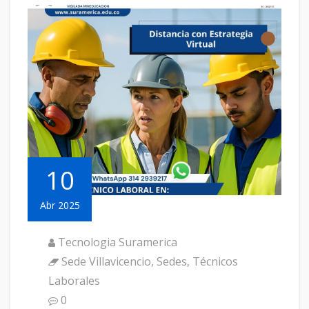
10
Abr 2025
Tecnologia Suramerica
Sede Villavicencio
,
Sedes
,
Técnicos
Laborales
0