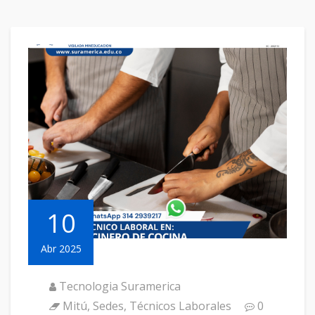
10
Abr 2025
Tecnologia Suramerica
Mitú
,
Sedes
,
Técnicos Laborales
0