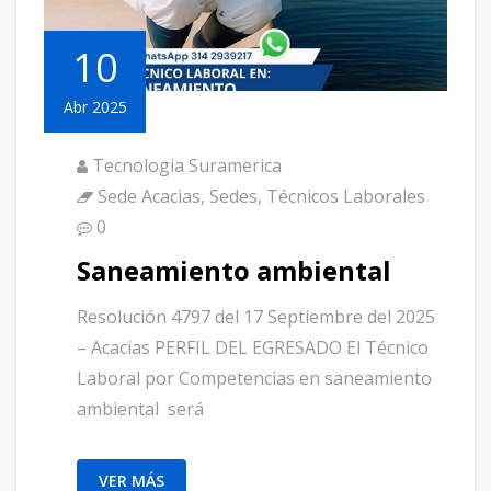
10
Abr 2025
Tecnologia Suramerica
Sede Acacias
,
Sedes
,
Técnicos Laborales
0
Saneamiento ambiental
Resolución 4797 del 17 Septiembre del 2025
– Acacias PERFIL DEL EGRESADO El Técnico
Laboral por Competencias en saneamiento
ambiental será
VER MÁS