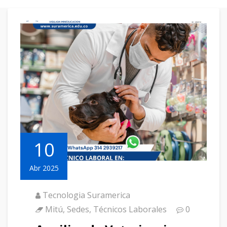
10
Abr 2025
Tecnologia Suramerica
Mitú
,
Sedes
,
Técnicos Laborales
0