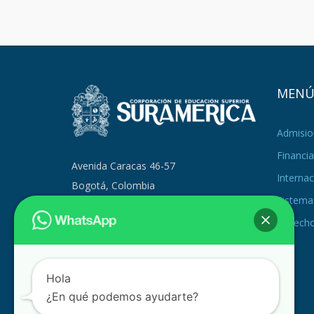
MEN
Admisio
Financia
Avenida Caracas 46-57
Internac
Bogotá, Colombia
Sistema 
PBX +57 (601) 371 9879
Derecho
+57 314 293 9217
admisiones@suramerica.edu.co
Hola
¿En qué podemos ayudarte?