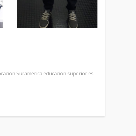
oración Suramérica educación superior es