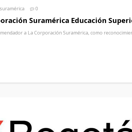
 suramérica
0
poración Suramérica Educación Superi
mendador a La Corporación Suramérica, como reconocimiento