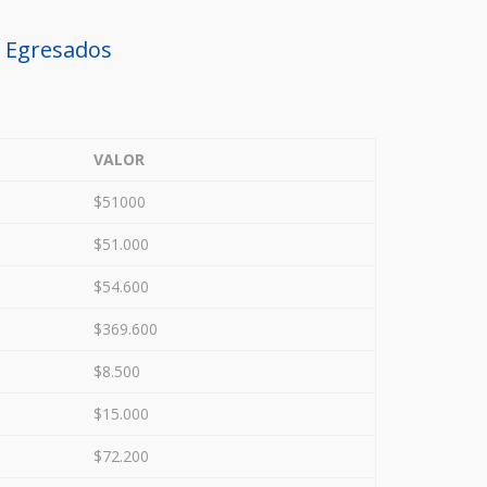
e Egresados
VALOR
$51000
$51.000
$54.600
$369.600
$8.500
$15.000
$72.200