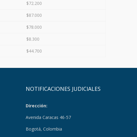
$72.200
$87.000
$78.000
$8.300
$44.700
NOTIFICACIONES JUDICIALES
Dirección:
Avenida Caracas 46-57
Bogotá, Colombia