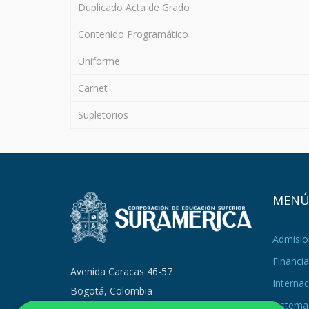
Duplicado Acta de Grado
Contenido Programático
Uniforme
Carnet
Supletorios
MEN
Admisio
Financia
Avenida Caracas 46-57
Internac
Bogotá, Colombia
Sistema 