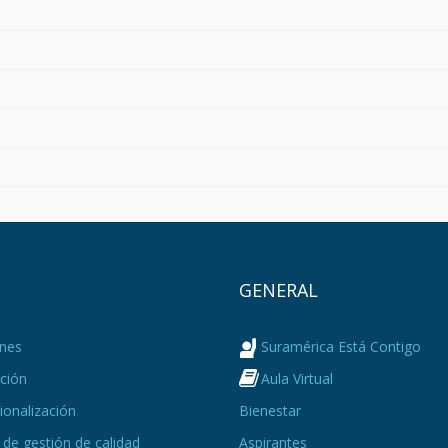
Ú
GENERAL
nes
Suramérica Está Contigo
ción
Aula Virtual
ionalización
Bienestar
de gestión de calidad
Aspirantes