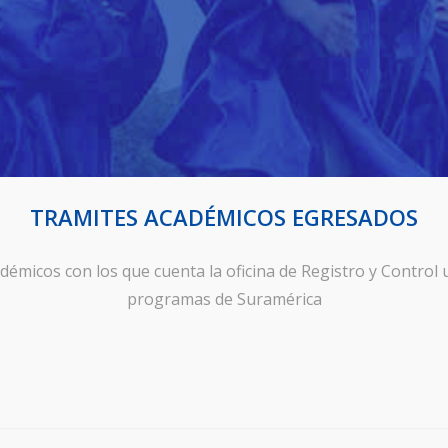
TRAMITES ACADÉMICOS EGRESADOS
démicos con los que cuenta la oficina de Registro y Control
programas de Suramérica