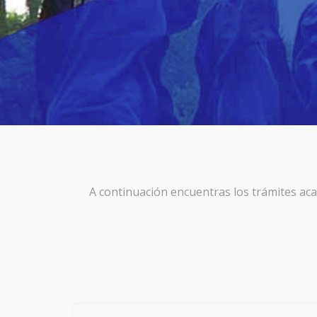
A continuación encuentras los trámites aca