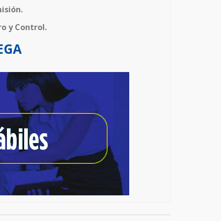
isión.
ro y Control.
EGA