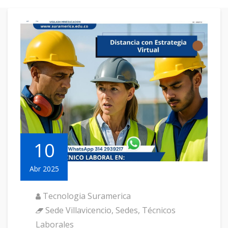
10
Abr 2025
Tecnologia Suramerica
Sede Villavicencio
,
Sedes
,
Técnicos
Laborales