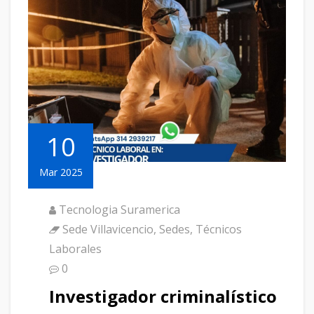
10
Mar 2025
Tecnologia Suramerica
Sede Villavicencio
,
Sedes
,
Técnicos
Laborales
0
Investigador criminalístico