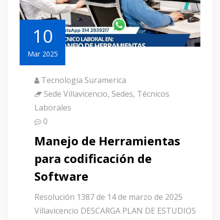
10
Mar 2025
Tecnologia Suramerica
Sede Villavicencio
,
Sedes
,
Técnicos
Laborales
0
Manejo de Herramientas
para codificación de
Software
Resolución 1387 de 14 de marzo de 2025
Villavicencio DESCARGA PLAN DE ESTUDIOS