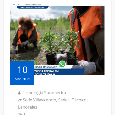
10
Mar 2025
Tecnologia Suramerica
Sede Villavicencio
,
Sedes
,
Técnicos
Laborales
0