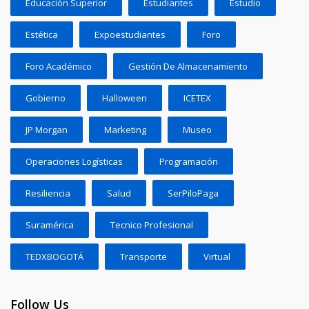
Educación Superior
Estudiantes
Estudio
Estética
Expoestudiantes
Foro
Foro Académico
Gestión De Almacenamiento
Gobierno
Halloween
ICETEX
JP Morgan
Marketing
Museo
Operaciones Logísticas
Programación
Resiliencia
Salud
SerPiloPaga
Suramérica
Tecnico Profesional
TEDXBOGOTÁ
Transporte
Virtual
Follow Us