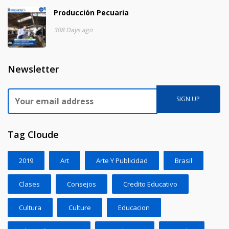
Producción Pecuaria
308 Days ago
Newsletter
Tag Cloude
2019
Art
Arte Y Publicidad
Brasil
Clases
Consejos
Credito Educativo
Cultura
Culture
Educacion