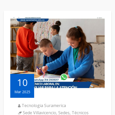
10
Mar 2025
Tecnologia Suramerica
Sede Villavicencio
,
Sedes
,
Técnicos