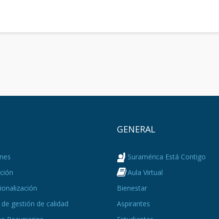
Ú
GENERAL
nes
Suramérica Está Contigo
ción
Aula Virtual
ionalización
Bienestar
de gestión de calidad
Aspirantes