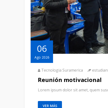
06
Ago 2026
Tecnologia Suramerica
estudian
Reunión motivacional
Lorem ipsum dolor sit amet, quem suscip
VER MÁS