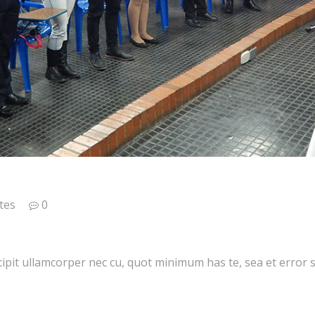
tes
0
it ullamcorper nec cu, quot minimum has te, sea et error sca