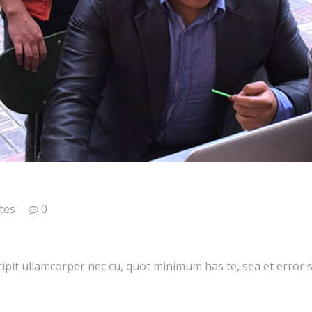
tes
0
it ullamcorper nec cu, quot minimum has te, sea et error sca