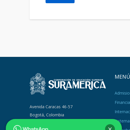
MEN
Admisio
Financia
Avenida Caracas 46-57
Internac
Bogotá, Colombia
Sistema 
PBX +57 (601) 371 9879