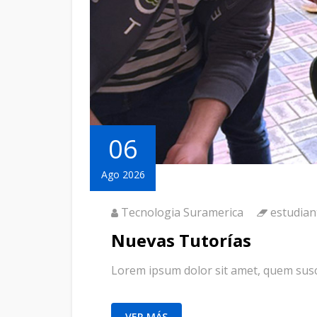
06
Ago 2026
Tecnologia Suramerica
estudian
Nuevas Tutorías
Lorem ipsum dolor sit amet, quem suscip
VER MÁS