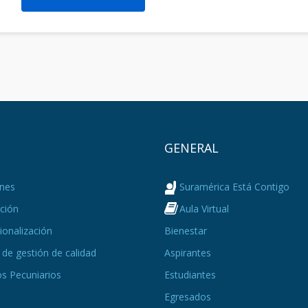
Ú
GENERAL
nes
Suramérica Está Contigo
ción
Aula Virtual
ionalización
Bienestar
de gestión de calidad
Aspirantes
s Pecuniarios
Estudiantes
Egresados