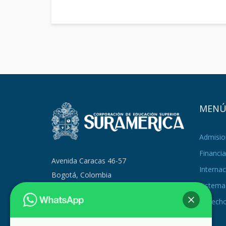
MEN
Admisio
Financia
Avenida Caracas 46-57
Internac
Bogotá, Colombia
Sistema 
PBX +57 (601) 371 9879
Derecho
+57 314 293 9217
admisiones@suramerica.edu.co