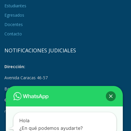
Estudiantes
Egresados
Docentes
Contacto
NOTIFICACIONES JUDICIALES
Dirección:
Avenida Caracas 46-57
Bogotá, Colombia
Correo Electrónico:
notificacionesjudiciales@suramerica.edu.co
Hola
¿En qué podemos ayudarte?