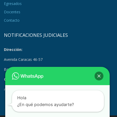
Egresados
Docentes
Contacto
NOTIFICACIONES JUDICIALES
Dirección:
Avenida Caracas 46-57
Bogotá, Colombia
Correo Electrónico:
notificacionesjudiciales@suramerica.edu.co
Hola
¿En qué podemos ayudarte?