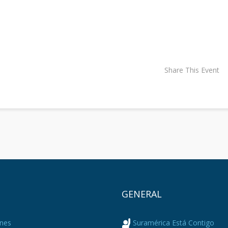
Share This Event
Ú
GENERAL
nes
Suramérica Está Contigo