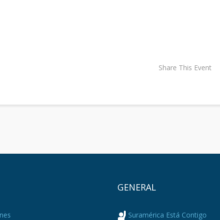
Share This Event
Ú
GENERAL
nes
Suramérica Está Contigo